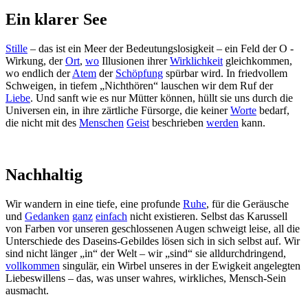
Ein klarer See
Stille
– das ist ein Meer der Bedeutungslosigkeit – ein Feld der O -
Wirkung, der
Ort
,
wo
Illusionen ihrer
Wirklichkeit
gleichkommen,
wo endlich der
Atem
der
Schöpfung
spürbar wird. In friedvollem
Schweigen, in tiefem „Nichthören“ lauschen wir dem Ruf der
Liebe
. Und sanft wie es nur Mütter können, hüllt sie uns durch die
Universen ein, in ihre zärtliche Fürsorge, die keiner
Worte
bedarf,
die nicht mit des
Menschen
Geist
beschrieben
werden
kann.
Nachhaltig
Wir wandern in eine tiefe, eine profunde
Ruhe
, für die Geräusche
und
Gedanken
ganz
einfach
nicht existieren. Selbst das Karussell
von Farben vor unseren geschlossenen Augen schweigt leise, all die
Unterschiede des Daseins-Gebildes lösen sich in sich selbst auf. Wir
sind nicht länger „in“ der Welt – wir „sind“ sie alldurchdringend,
vollkommen
singulär, ein Wirbel unseres in der Ewigkeit angelegten
Liebeswillens – das, was unser wahres, wirkliches, Mensch-Sein
ausmacht.