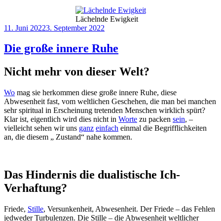
Lächelnde Ewigkeit
Veröffentlicht
11. Juni 2022
3. September 2022
am
Die große innere Ruhe
Nicht mehr von dieser Welt?
Wo
mag sie herkommen diese große innere Ruhe, diese
Abwesenheit fast, vom weltlichen Geschehen, die man bei manchen
sehr spiritual in Erscheinung tretenden Menschen wirklich spürt?
Klar ist, eigentlich wird dies nicht in
Worte
zu packen
sein
, –
vielleicht sehen wir uns
ganz
einfach
einmal die Begrifflichkeiten
an, die diesem „ Zustand“ nahe kommen.
Das Hindernis die dualistische Ich-
Verhaftung?
Friede,
Stille
, Versunkenheit, Abwesenheit. Der Friede – das Fehlen
jedweder Turbulenzen. Die Stille – die Abwesenheit weltlicher