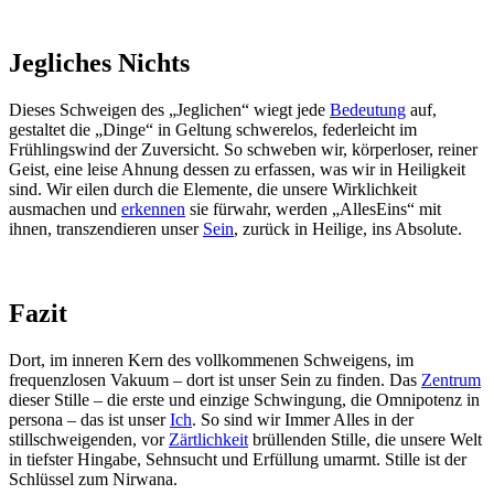
Jegliches Nichts
Dieses Schweigen des „Jeglichen“ wiegt jede
Bedeutung
auf,
gestaltet die „Dinge“ in Geltung schwerelos, federleicht im
Frühlingswind der Zuversicht. So schweben wir, körperloser, reiner
Geist, eine leise Ahnung dessen zu erfassen, was wir in Heiligkeit
sind. Wir eilen durch die Elemente, die unsere Wirklichkeit
ausmachen und
erkennen
sie fürwahr, werden „AllesEins“ mit
ihnen, transzendieren unser
Sein
, zurück in Heilige, ins Absolute.
Fazit
Dort, im inneren Kern des vollkommenen Schweigens, im
frequenzlosen Vakuum – dort ist unser Sein zu finden. Das
Zentrum
dieser Stille – die erste und einzige Schwingung, die Omnipotenz in
persona – das ist unser
Ich
. So sind wir Immer Alles in der
stillschweigenden, vor
Zärtlichkeit
brüllenden Stille, die unsere Welt
in tiefster Hingabe, Sehnsucht und Erfüllung umarmt. Stille ist der
Schlüssel zum Nirwana.