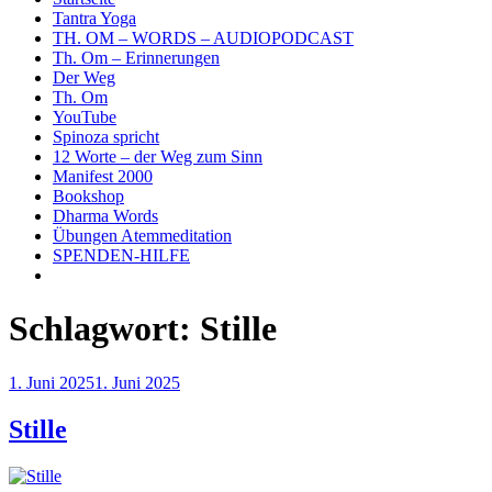
Tantra Yoga
TH. OM – WORDS – AUDIOPODCAST
Th. Om – Erinnerungen
Der Weg
Th. Om
YouTube
Spinoza spricht
12 Worte – der Weg zum Sinn
Manifest 2000
Bookshop
Dharma Words
Übungen Atemmeditation
SPENDEN-HILFE
Schlagwort:
Stille
Veröffentlicht
1. Juni 2025
1. Juni 2025
am
Stille