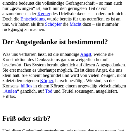
einzelne bedeutet die vollständige Gefangenschaft – so man auch
nur „gezwungen“ ist, auch nur den geringsten Teil davon
anzunehmen – der
Kerker
des Urteilsdenkens ist – oder auch nicht.
Doch die
Entscheidung
wurde bereits für uns getroffen, es ist an
uns, wir haben als ihre
Schöpfer
die
Macht
dazu – sie nunmehr
rückgängig zu machen.
Der Angstgedanke ist bestimmend?
Was uns verharren lässt, ist die unbändige
Angst
, welche die
Konstruktion des Denksystems ganz unweigerlich herauf
beschwört. Das System beruht gänzlich auf diesen Angstgedanken.
Sie erst machen es überhaupt möglich. Es ist diese Angst, die uns
klein hält. Sie scheint begründet und wird von vielen Zeugen, nicht
zuletzt dem eigenen
Körper
, harsch bestätigt. Wir sind, so der
Konsens,
hilflos
in einem Körper, einem urgewaltig vielschichtigen
„
Außen
“ gänzlich, auf
Tod
und Teufel sozusagen, ausgeliefert.
Hilflos.
Friß oder stirb?
Und diese Gedankenkonstruktion, wir wissen das ganz genau, hat