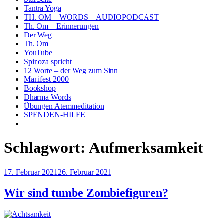
Tantra Yoga
TH. OM – WORDS – AUDIOPODCAST
Th. Om – Erinnerungen
Der Weg
Th. Om
YouTube
Spinoza spricht
12 Worte – der Weg zum Sinn
Manifest 2000
Bookshop
Dharma Words
Übungen Atemmeditation
SPENDEN-HILFE
Schlagwort:
Aufmerksamkeit
Veröffentlicht
17. Februar 2021
26. Februar 2021
am
Wir sind tumbe Zombiefiguren?