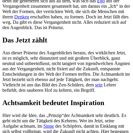
denn die generieren sich aus all dem, was sich das
Ego
aus der
Vergangenheit zusammen gesammelt hat, um daraus ein „Ich“ in der
Welt der Formen, der verrückten Welt, die sich die Menschen mit
ihrem
Denken
erschaffen haben, zu formen. Doch im Jetzt fällt dies
weg. Da gibt es diese Vergangenheit nicht. Alles reduziert sich auf
den Augenblick. Das ist Präsenz.
Das Jetzt zählt
Aus dieser Präsenz des Augenblickes heraus, des wirklichen Jetzt,
ist es möglich, sehr distanziert und mit großem Überblick, ganz
neutral und unbeeinflusst, nicht tangiert von irgendwelchen Ängsten
aus der Vergangenheit, nicht fixiert auf die Zukunft, entspannte
Entscheidungen in der Welt der Formen treffen. Die Achtsamkeit im
Jetzt bezieht sich ebenso auf jede Tätigkeit, der man nachgeht.
Vielleicht ist uns das Bild des Zen-Schülers, dem
sein
Lehrer
befiehlt, den sauberen Hof zu kehren, ein Begriff.
Achtsamkeit bedeutet Inspiration
Hier wird die Idee, das „Prinzip“der Achtsamkeit sehr deutlich. Es
geht nicht um die Tätigkeit des Kehrens. Wer im Jetzt, seine
Aufgabe achtsam, im
Sinne
des Schöpfers, damit in Einklang mit
sich selbst vollbringt, wird die Zukunft nicht achten. Hier begegnen