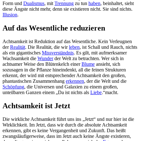
Form und
Dualismus
, mit
Trennung
zu tun
haben
, beinhaltet, sieht
diese Ängste nicht mehr, denn sie existieren nicht. Sie sind nichts.
Illusion
.
Auf das Wesentliche reduzieren
Achtsamkeit ist Reduktion auf das Wesentliche. Kein Verleugnen
der
Realität
. Die Realität, die wir
leben
, ist Schall und Rauch, nichts
als ein gigantisches
Missverständnis
. Es gilt, mit aufmerksamer
Wachsamkeit die
Wunder
der Welt zu betrachten. Wer sich in
achtsamer Weise den Blütenkelch einer
Blume
ansieht, sich
sozusagen in die Pflanze hineindenkt, all die feinen Strukturen
erkennt, der wird mit entsprechender Achtsamkeit den großen,
phantastischen Zusammenhang
erkennen
, der die Welt und die
Schöpfung
, die Universen und Galaxien zu einem großen,
unteilbaren Ganzen einem „Da ist nichts als
Liebe
.“macht.
Achtsamkeit ist Jetzt
Die wirkliche Achtsamkeit führt uns ins „Jetzt“ und nur hier ist die
Wirklichkeit. Im Jetzt, dass wir durch die absolute Achtsamkeit
erkennen, gibt es keine Vergangenheit und Zukunft. Das heißt
zwangsläufigerweise, dass im Jetzt auch keine Ängste existieren,