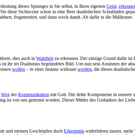
deutung dieses Sprunges in Sie selbst, in Ihren eigenen
Geist
,
erkenne
Sie diese Sichtweise schon in eine Ihrer dualistischen Schubladen gep
abbert, fragmentiert, und dann wech damit. Ab dafür in die Mülltonne.
fernt, dies auch in
Wahrheit
zu erkennen. Der einzige Grund dafür ist 
 Das ist ihr im Dualismus begründetes Bild. Um nun sein Ansinnen der ab
rkennen
wollen
– in einer Instanz wirksam
werden
, die dieses dualistis
n
Weg
der
Kommunikation
mit Gott. Die dritte Komponente in unserer 
dung ist von uns getrennt worden. Dieser Mittler des Gedanken der Liebe 
 mir und meinen Geschöpfen doch
Erkenntnis
widerfahren lassen, mein 