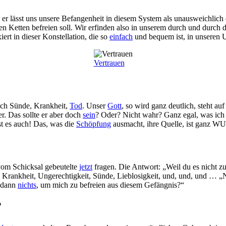
 er lässt uns unsere Befangenheit in diesem System als unausweichlich 
sen Ketten befreien soll. Wir erfinden also in unserem durch und durch
ert in dieser Konstellation, die so
einfach
und bequem ist, in unseren U
Vertrauen
lich Sünde, Krankheit,
Tod
. Unser
Gott
, so wird ganz deutlich, steht a
er. Das sollte er aber doch
sein
? Oder? Nicht wahr? Ganz egal, was ich 
st es auch! Das, was die
Schöpfung
ausmacht, ihre Quelle, ist ganz W
vom Schicksal gebeutelte
jetzt
fragen. Die Antwort: „Weil du es nicht zul
rankheit, Ungerechtigkeit, Sünde, Lieblosigkeit, und, und, und … „Nu
r dann
nichts
, um mich zu befreien aus diesem Gefängnis?“
?