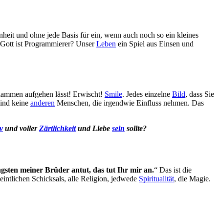
eit und ohne jede Basis für ein, wenn auch noch so ein kleines
 Gott ist Programmierer? Unser
Leben
ein Spiel aus Einsen und
 Flammen aufgehen lässt! Erwischt!
Smile
. Jedes einzelne
Bild
, dass Sie
 sind keine
anderen
Menschen, die irgendwie Einfluss nehmen. Das
iv
und voller
Zärtlichkeit
und Liebe
sein
sollte?
sten meiner Brüder antut, das tut Ihr mir an.
“ Das ist die
eintlichen Schicksals, alle Religion, jedwede
Spiritualität
, die Magie.