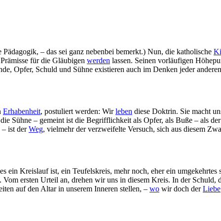
 Pädagogik, – das sei ganz nebenbei bemerkt.) Nun, die katholische
Ki
 Prämisse für die Gläubigen
werden
lassen. Seinen vorläufigen Höhepu
ünde, Opfer, Schuld und Sühne existieren auch im Denken jeder andere
n
Erhabenheit
, postuliert werden: Wir
leben
diese Doktrin. Sie macht un
e Sühne – gemeint ist die Begrifflichkeit als Opfer, als Buße – als der 
– ist der
Weg
, vielmehr der verzweifelte Versuch, sich aus diesem Zwa
es ein Kreislauf ist, ein Teufelskreis, mehr noch, eher ein umgekehrtes
. Vom ersten Urteil an, drehen wir uns in diesem Kreis. In der Schuld,
iten auf den Altar in unserem Inneren stellen, –
wo
wir doch der
Liebe