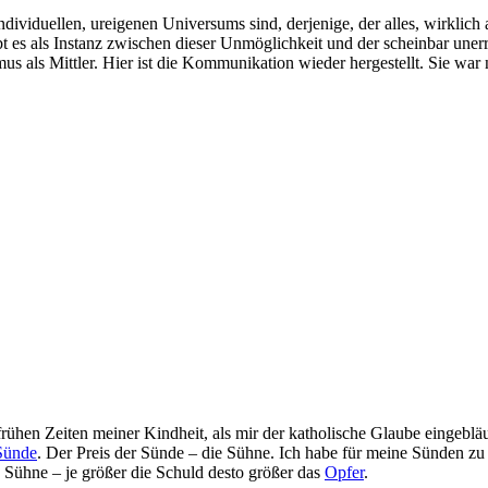
ividuellen, ureigenen Universums sind, derjenige, der alles, wirklich al
t es als Instanz zwischen dieser Unmöglichkeit und der scheinbar uner
s als Mittler. Hier ist die Kommunikation wieder hergestellt. Sie war 
e frühen Zeiten meiner Kindheit, als mir der katholische Glaube eingeb
Sünde
. Der Preis der Sünde – die Sühne. Ich habe für meine Sünden zu
 Sühne – je größer die Schuld desto größer das
Opfer
.