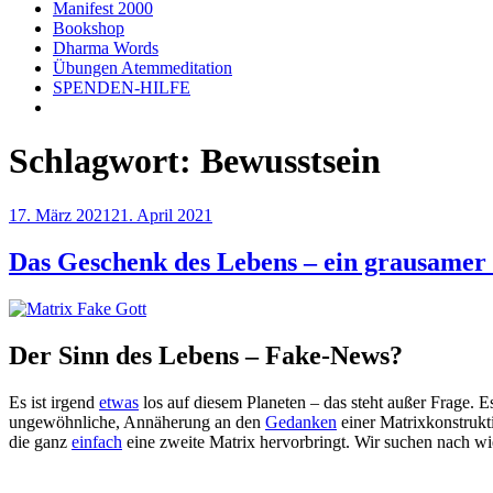
Manifest 2000
Bookshop
Dharma Words
Übungen Atemmeditation
SPENDEN-HILFE
Schlagwort:
Bewusstsein
Veröffentlicht
17. März 2021
21. April 2021
am
Das Geschenk des Lebens – ein grausamer
Der Sinn des Lebens – Fake-News?
Es ist irgend
etwas
los auf diesem Planeten – das steht außer Frage. E
ungewöhnliche, Annäherung an den
Gedanken
einer Matrixkonstrukti
die ganz
einfach
eine zweite Matrix hervorbringt. Wir suchen nach w