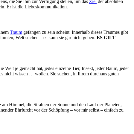
kens, die Sie ihm zur Verfügung stellen, um das
Ziel
der absoluten
in. Er ist die Liebeskommunikation.
 einem
Traum
gefangen zu sein scheint. Innerhalb dieses Traumes gibt
äumten, Welt suchen – es kann sie gar nicht geben.
ES GILT
–
 Welt je gemacht hat, jedes einzelne Tier, Insekt, jeder Baum, jeder
es nicht wissen … wollen. Sie suchen, in Ihrem durchaus guten
he am Himmel, die Strahlen der Sonne und den Lauf der Planeten,
unender Ehrfurcht vor der Schöpfung – vor mir selbst – einfach zu