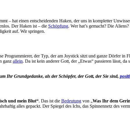
mmt – hat einen entscheidenden Haken, der uns in kompletter Unwissenh
denlos. Der Haken ist – die
Schöpfung
. Wer hat’s gemacht? Die Aliens?
igkeit auf. Wir springen.
lose Programmierer, der Typ, der am Joystick sitzt und ganze Dörfer in
en ganz
allein
. Da ist kein anderer Gott, der „Etwas“ passieren lässt, da
m Ihr Grundgedanke, als der Schöpfer, der Gott, der Sie sind,
posit
eisch und mein Blut“
. Das ist die
Bedeutung
von „
Was Ihr dem Gering
hrhaftig alles gepackt. Der Spiegel des Ichs, das Spinnennetz des verm