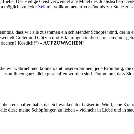
, Liebe. Der Heilige Geist verwendet alle Mittel des dualistischen Den
hm möglich, zu jeder
Zeit
mit vollkommenen Verständnis zur Stelle zu se
kenntnis, dass wir alle zusammen ein schlafender Schöpfer sind, der in
ifelt Götter und Götzen und Erklärungen in dieser, unserer, nur getr
riechen? Köstlich!“) –
AUFZUWACHEN!
 die wir wahrnehmen können, mit unseren Sinnen, jede Erfindung, die die
 … von Ihnen ganz allein geschaffen worden sind. Dumm nur, dass Sie 
Schönheit erschaffen habe, das Schwanken der Gräser im Wind, jene Krä
 alle diese meine Schöpfungen zu lieben – vielmehr in Liebe und in sta