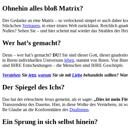
Ohnehin alles bloß Matrix?
Der Gedanke an eine Matrix – so verlockend simpel er auch daher ko
Stückchen
Vertrauen
, in einer tristen Welt zurücklässt. Reichlich gna
Nullen? Sehen Sie – und hier scheint mal wieder das Strahlen der Heil
Wer hat’s gemacht?
Denn – wer hat’s gemacht?
DU!
Sie sind dieser Gott, dieser gnaden
in Ihrem individuellen Universum
leben
, stammt von Ihnen. Von Ihn
sind IHRE Entscheidungen – die Menschen sind IHRE Geschöpfe.
Verstehen
Sie
jetzt
,
warum
Sie sie mit
Liebe
behandeln sollten? Waru
Der Spiegel des Ichs?
Das hat der erleuchtete Jesus gemeint, als er sagte:
„Dies ist mein Fl
Transzendenz des Daseins. Hier, in diese Wolke des Verstehens, ist wa
Ihr Glaube an die Konformitäten des
Dualismus
.
Ein Sprung in sich selbst hinein?