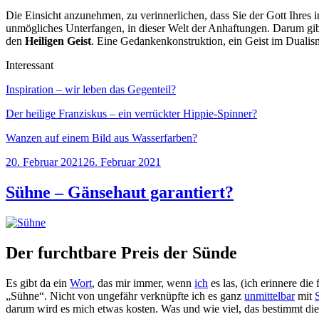
Die Einsicht anzunehmen, zu verinnerlichen, dass Sie der Gott Ihres ind
unmögliches Unterfangen, in dieser Welt der Anhaftungen. Darum gib
den
Heiligen Geist
. Eine Gedankenkonstruktion, ein Geist im Dualismu
Interessant
Inspiration – wir leben das Gegenteil?
Der heilige Franziskus – ein verrückter Hippie-Spinner?
Wanzen auf einem Bild aus Wasserfarben?
Veröffentlicht
20. Februar 2021
26. Februar 2021
am
Sühne – Gänsehaut garantiert?
Der furchtbare Preis der Sünde
Es gibt da ein
Wort
, das mir immer, wenn
ich
es las, (ich erinnere di
„Sühne“. Nicht von ungefähr verknüpfte ich es ganz
unmittelbar
mit
darum wird es mich etwas kosten. Was und wie viel, das bestimmt die