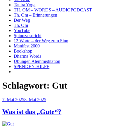
Tantra Yoga
TH. OM – WORDS – AUDIOPODCAST
Th. Om – Erinnerungen
Der Weg
Th. Om
YouTube
Spinoza spricht
12 Worte – der Weg zum Sinn
Manifest 2000
Bookshop
Dharma Words
Übungen Atemmeditation
SPENDEN-HILFE
Schlagwort:
Gut
Veröffentlicht
7. Mai 2025
8. Mai 2025
am
Was ist das „Gute“?