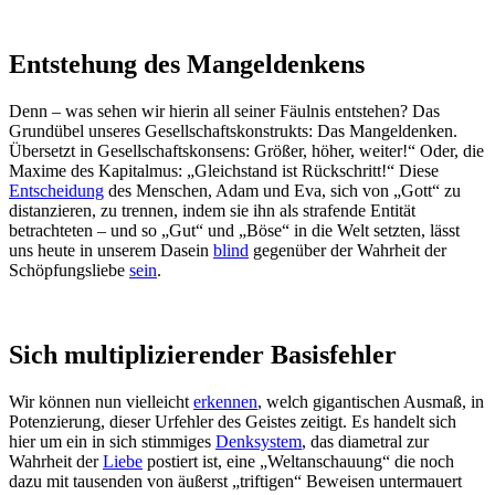
Entstehung des Mangeldenkens
Denn – was sehen wir hierin all seiner Fäulnis entstehen? Das
Grundübel unseres Gesellschaftskonstrukts: Das Mangeldenken.
Übersetzt in Gesellschaftskonsens: Größer, höher, weiter!“ Oder, die
Maxime des Kapitalmus: „Gleichstand ist Rückschritt!“ Diese
Entscheidung
des Menschen, Adam und Eva, sich von „Gott“ zu
distanzieren, zu trennen, indem sie ihn als strafende Entität
betrachteten – und so „Gut“ und „Böse“ in die Welt setzten, lässt
uns heute in unserem Dasein
blind
gegenüber der Wahrheit der
Schöpfungsliebe
sein
.
Sich multiplizierender Basisfehler
Wir können nun vielleicht
erkennen
, welch gigantischen Ausmaß, in
Potenzierung, dieser Urfehler des Geistes zeitigt. Es handelt sich
hier um ein in sich stimmiges
Denksystem
, das diametral zur
Wahrheit der
Liebe
postiert ist, eine „Weltanschauung“ die noch
dazu mit tausenden von äußerst „triftigen“ Beweisen untermauert