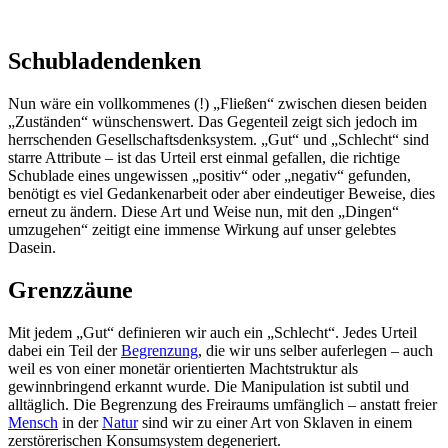
Schubladendenken
Nun wäre ein vollkommenes (!) „Fließen“ zwischen diesen beiden
„Zuständen“ wünschenswert. Das Gegenteil zeigt sich jedoch im
herrschenden Gesellschaftsdenksystem. „Gut“ und „Schlecht“ sind
starre Attribute – ist das Urteil erst einmal gefallen, die richtige
Schublade eines ungewissen „positiv“ oder „negativ“ gefunden,
benötigt es viel Gedankenarbeit oder aber eindeutiger Beweise, dies
erneut zu ändern. Diese Art und Weise nun, mit den „Dingen“
umzugehen“ zeitigt eine immense Wirkung auf unser gelebtes
Dasein.
Grenzzäune
Mit jedem „Gut“ definieren wir auch ein „Schlecht“. Jedes Urteil
dabei ein Teil der
Begrenzung
, die wir uns selber auferlegen – auch
weil es von einer monetär orientierten Machtstruktur als
gewinnbringend erkannt wurde. Die Manipulation ist subtil und
alltäglich. Die Begrenzung des Freiraums umfänglich – anstatt freier
Mensch
in der
Natur
sind wir zu einer Art von Sklaven in einem
zerstörerischen Konsumsystem degeneriert.