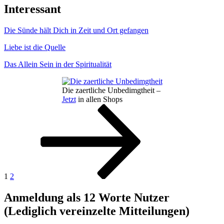
Interessant
Die Sünde hält Dich in Zeit und Ort gefangen
Liebe ist die Quelle
Das Allein Sein in der Spiritualität
Die zaertliche Unbedimgtheit –
Jetzt
in allen Shops
Seitennummerierung
Seite
Seite
Nächste
Seite
der
Beiträge
1
2
Anmeldung als 12 Worte Nutzer
(Lediglich vereinzelte Mitteilungen)