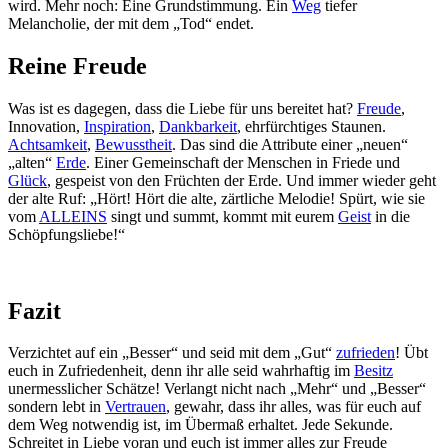
wird. Mehr noch: Eine Grundstimmung. Ein
Weg
tiefer
Melancholie, der mit dem „Tod“ endet.
Reine Freude
Was ist es dagegen, dass die Liebe für uns bereitet hat?
Freude
,
Innovation,
Inspiration
,
Dankbarkeit
, ehrfürchtiges Staunen.
Achtsamkeit
,
Bewusstheit
. Das sind die Attribute einer „neuen“
„alten“
Erde
. Einer Gemeinschaft der Menschen in Friede und
Glück
, gespeist von den Früchten der Erde. Und immer wieder geht
der alte Ruf: „Hört! Hört die alte, zärtliche Melodie! Spürt, wie sie
vom
ALLEINS
singt und summt, kommt mit eurem
Geist
in die
Schöpfungsliebe!“
Fazit
Verzichtet auf ein „Besser“ und seid mit dem „Gut“
zufrieden
! Übt
euch in Zufriedenheit, denn ihr alle seid wahrhaftig im
Besitz
unermesslicher Schätze! Verlangt nicht nach „Mehr“ und „Besser“
sondern lebt in
Vertrauen
, gewahr, dass ihr alles, was für euch auf
dem Weg notwendig ist, im Übermaß erhaltet. Jede Sekunde.
Schreitet in Liebe voran und euch ist immer alles zur Freude