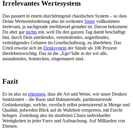
Irrelevantes Wertesystem
Das passiert in einem durchdringend chaotischen System – so dass
Deine Werteeinforderung also im weitesten
Sinne
vollkommen
irrelevant, ja nachgerade irreführend gestaltet ist. Davon bekommst
Du aber gar
nichts
mit, weil Du den ganzen Tag damit beschäftigt
bist, durch Dein urteilendes, verurteilendes, angreifendes,
verteidigendes Gebaren im Gesellschaftssog, zu überleben. Das
Urteil erweist sich im
Denksystem
der Sünde als 100 Prozent
überlebenswichtig. Das ist die „Ego“falle in der wir alle,
ausnahmslos, feststecken, eingemauert sind.
Fazit
Es ist also zu
erkennen
, dass die Art und Weise, wie unser Denken
funktioniert – die Basis sind fluktuierende, partitionierende
Gedankenzüge, welche, zweifach selbst potenzierend in Menge und
Qualität, jedweden Blick auf de Wahrheit versperren, mit Furcht
belegen. Zerteilung also im sinnfreien Chaos individueller
Wertigkeiten in jeder Farce und Aufmachung. Auf Milliarden von
Ebenen.