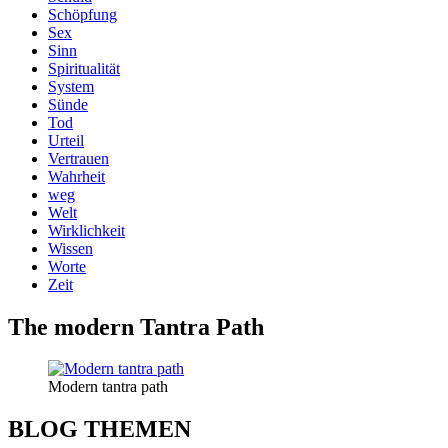
Schöpfung
Sex
Sinn
Spiritualität
System
Sünde
Tod
Urteil
Vertrauen
Wahrheit
weg
Welt
Wirklichkeit
Wissen
Worte
Zeit
The modern Tantra Path
Modern tantra path
BLOG THEMEN