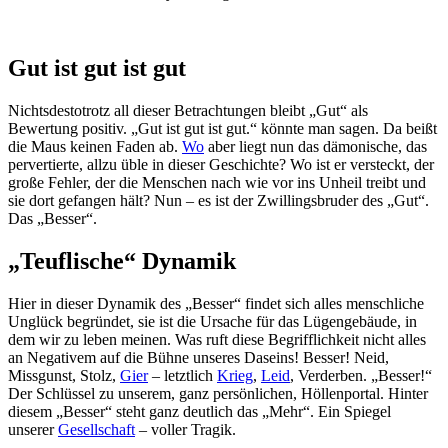
Gut ist gut ist gut
Nichtsdestotrotz all dieser Betrachtungen bleibt „Gut“ als
Bewertung positiv. „Gut ist gut ist gut.“ könnte man sagen. Da beißt
die Maus keinen Faden ab.
Wo
aber liegt nun das dämonische, das
pervertierte, allzu üble in dieser Geschichte? Wo ist er versteckt, der
große Fehler, der die Menschen nach wie vor ins Unheil treibt und
sie dort gefangen hält? Nun – es ist der Zwillingsbruder des „Gut“.
Das „Besser“.
„Teuflische“ Dynamik
Hier in dieser Dynamik des „Besser“ findet sich alles menschliche
Unglück begründet, sie ist die Ursache für das Lügengebäude, in
dem wir zu leben meinen. Was ruft diese Begrifflichkeit nicht alles
an Negativem auf die Bühne unseres Daseins! Besser! Neid,
Missgunst, Stolz,
Gier
– letztlich
Krieg
,
Leid
, Verderben. „Besser!“
Der Schlüssel zu unserem, ganz persönlichen, Höllenportal. Hinter
diesem „Besser“ steht ganz deutlich das „Mehr“. Ein Spiegel
unserer
Gesellschaft
– voller Tragik.