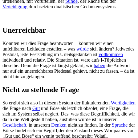
urteilenden, mit Vorurteilen, der
Sünde
, der Rache und der
Verteidigung
durchsetzten dualistischen Gedankensystems.
Unerreichbar
Könnten wir dies Frage beantworten – könnten wir einen
unfehlbaren Leitfaden erstellen – was
würde
sich ändern? Jedwedes
Postulat, jede Feststellung im Urteilsgedanken ist
vollkommen
individuell und relativ. Die Situation ist, wäre aufs I-Tüpfelchen
dieselbe. Denn die Frage ist längst geklärt, wir
haben
die Antwort
nur auf ein unerreichbares Piedestal gehievt, nicht zu fassen, – da ist
nicht hin zu gelangen.
Nicht zu stellende Frage
So ergibt sich also in diesem System der fluktuierenden
Wertigkeiten
die Frage nach
Gut
und Böse als letztlich obsolet, eine Frage, die
sich im System selbst negiert. Das, was diese Begrifflichkeit, die wir
da in die Welt gestellt haben, ausfüllen würde ist in unserer
Gesellschaft
, in unserem
Denken
nicht zu finden. In der
Sprache
der
Börse findet sich ein Begriff,der den Zustand dieses Wortpaares von
„Gut und Böse“ ein wenig treffend beschreibt: Volatil.