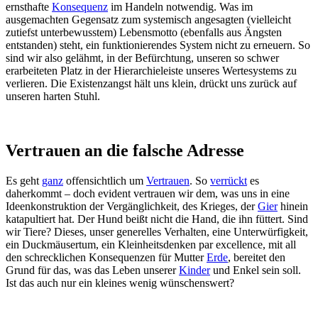
ernsthafte
Konsequenz
im Handeln notwendig. Was im
ausgemachten Gegensatz zum systemisch angesagten (vielleicht
zutiefst unterbewusstem) Lebensmotto (ebenfalls aus Ängsten
entstanden) steht, ein funktionierendes System nicht zu erneuern. So
sind wir also gelähmt, in der Befürchtung, unseren so schwer
erarbeiteten Platz in der Hierarchieleiste unseres Wertesystems zu
verlieren. Die Existenzangst hält uns klein, drückt uns zurück auf
unseren harten Stuhl.
Vertrauen an die falsche Adresse
Es geht
ganz
offensichtlich um
Vertrauen
. So
verrückt
es
daherkommt – doch evident vertrauen wir dem, was uns in eine
Ideenkonstruktion der Vergänglichkeit, des Krieges, der
Gier
hinein
katapultiert hat. Der Hund beißt nicht die Hand, die ihn füttert. Sind
wir Tiere? Dieses, unser generelles Verhalten, eine Unterwürfigkeit,
ein Duckmäusertum, ein Kleinheitsdenken par excellence, mit all
den schrecklichen Konsequenzen für Mutter
Erde
, bereitet den
Grund für das, was das Leben unserer
Kinder
und Enkel sein soll.
Ist das auch nur ein kleines wenig wünschenswert?