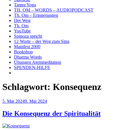
Tantra Yoga
TH. OM – WORDS – AUDIOPODCAST
Th. Om – Erinnerungen
Der Weg
Th. Om
YouTube
Spinoza spricht
12 Worte – der Weg zum Sinn
Manifest 2000
Bookshop
Dharma Words
Übungen Atemmeditation
SPENDEN-HILFE
Schlagwort:
Konsequenz
Veröffentlicht
5. Mai 2024
9. Mai 2024
am
Die Konsequenz der Spiritualität