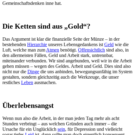
Gemeinschaftsdenken inne hat.
Die Ketten sind aus „Gold“?
Das Argument ist klar die finanzielle Seite der Münze – in der
bestehenden
Hierarchie
unseres Lebensgedankens ist
Geld
wie die
Luft, welche man zum
Atmen
benötigt.
Offensichtlich
sind also, in
den allermeisten Fällen, Geld und Arbeit stark, untrennbar,
miteinander verbunden. Wir sind angebunden, weil wir in die Arbeit
gehen müssen – wegen des Geldes. Arbeit und Geld. Dies sind also
nicht nur die
Dinge
die uns anbinden, bewegungsunfähig im System
gestalten, sondern gleichzeitig auch die Werkzeuge, die unser
restliches
Leben
ausmachen.
Überlebensangst
Wenn nun also die Arbeit, in der man jeden Tag mehr als acht
Stunden verbringt – aus welchen Gründen auch immer – die
Ursache für ein Unglücklich
sein
, für Depression und vielleicht
sogar tiefes
Leid
ist, dann sollte man doch eigentlich konsequent