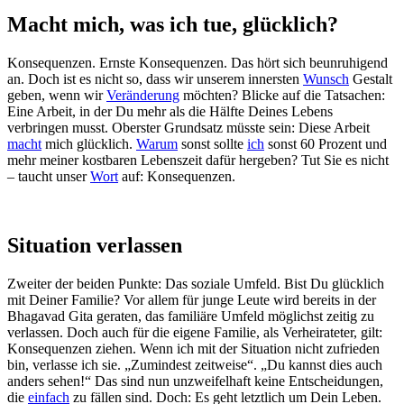
Macht mich, was ich tue, glücklich?
Konsequenzen. Ernste Konsequenzen. Das hört sich beunruhigend
an. Doch ist es nicht so, dass wir unserem innersten
Wunsch
Gestalt
geben, wenn wir
Veränderung
möchten? Blicke auf die Tatsachen:
Eine Arbeit, in der Du mehr als die Hälfte Deines Lebens
verbringen musst. Oberster Grundsatz müsste sein: Diese Arbeit
macht
mich glücklich.
Warum
sonst sollte
ich
sonst 60 Prozent und
mehr meiner kostbaren Lebenszeit dafür hergeben? Tut Sie es nicht
– taucht unser
Wort
auf: Konsequenzen.
Situation verlassen
Zweiter der beiden Punkte: Das soziale Umfeld. Bist Du glücklich
mit Deiner Familie? Vor allem für junge Leute wird bereits in der
Bhagavad Gita geraten, das familiäre Umfeld möglichst zeitig zu
verlassen. Doch auch für die eigene Familie, als Verheirateter, gilt:
Konsequenzen ziehen. Wenn ich mit der Situation nicht zufrieden
bin, verlasse ich sie. „Zumindest zeitweise“. „Du kannst dies auch
anders sehen!“ Das sind nun unzweifelhaft keine Entscheidungen,
die
einfach
zu fällen sind. Doch: Es geht letztlich um Dein Leben.