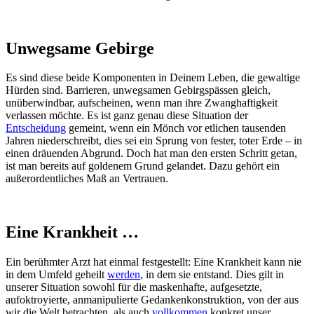
Unwegsame Gebirge
Es sind diese beide Komponenten in Deinem Leben, die gewaltige
Hürden sind. Barrieren, unwegsamen Gebirgspässen gleich,
unüberwindbar, aufscheinen, wenn man ihre Zwanghaftigkeit
verlassen möchte. Es ist ganz genau diese Situation der
Entscheidung
gemeint, wenn ein Mönch vor etlichen tausenden
Jahren niederschreibt, dies sei ein Sprung von fester, toter Erde – in
einen dräuenden Abgrund. Doch hat man den ersten Schritt getan,
ist man bereits auf goldenem Grund gelandet. Dazu gehört ein
außerordentliches Maß an Vertrauen.
Eine Krankheit …
Ein berühmter Arzt hat einmal festgestellt: Eine Krankheit kann nie
in dem Umfeld geheilt
werden
, in dem sie entstand. Dies gilt in
unserer Situation sowohl für die maskenhafte, aufgesetzte,
aufoktroyierte, anmanipulierte Gedankenkonstruktion, von der aus
wir die Welt betrachten, als auch
vollkommen
konkret unser