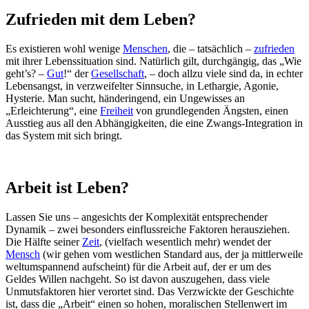
Zufrieden mit dem Leben?
Es existieren wohl wenige
Menschen
, die – tatsächlich –
zufrieden
mit ihrer Lebenssituation sind. Natürlich gilt, durchgängig, das „Wie
geht’s? –
Gut
!“ der
Gesellschaft
, – doch allzu viele sind da, in echter
Lebensangst, in verzweifelter Sinnsuche, in Lethargie, Agonie,
Hysterie. Man sucht, händeringend, ein Ungewisses an
„Erleichterung“, eine
Freiheit
von grundlegenden Ängsten, einen
Ausstieg aus all den Abhängigkeiten, die eine Zwangs-Integration in
das System mit sich bringt.
Arbeit ist Leben?
Lassen Sie uns – angesichts der Komplexität entsprechender
Dynamik – zwei besonders einflussreiche Faktoren herausziehen.
Die Hälfte seiner
Zeit
, (vielfach wesentlich mehr) wendet der
Mensch
(wir gehen vom westlichen Standard aus, der ja mittlerweile
weltumspannend aufscheint) für die Arbeit auf, der er um des
Geldes Willen nachgeht. So ist davon auszugehen, dass viele
Unmutsfaktoren hier verortet sind. Das Verzwickte der Geschichte
ist, dass die „Arbeit“ einen so hohen, moralischen Stellenwert im