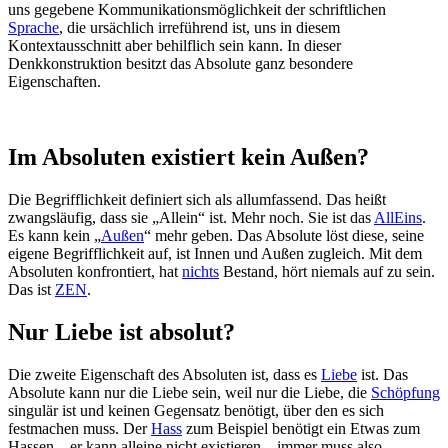
uns gegebene Kommunikationsmöglichkeit der schriftlichen
Sprache
, die ursächlich irreführend ist, uns in diesem
Kontextausschnitt aber behilflich sein kann. In dieser
Denkkonstruktion besitzt das Absolute ganz besondere
Eigenschaften.
Im Absoluten existiert kein Außen?
Die Begrifflichkeit definiert sich als allumfassend. Das heißt
zwangsläufig, dass sie „Allein“ ist. Mehr noch. Sie ist das
AllEins
.
Es kann kein „
Außen
“ mehr geben. Das Absolute löst diese, seine
eigene Begrifflichkeit auf, ist Innen und Außen zugleich. Mit dem
Absoluten konfrontiert, hat
nichts
Bestand, hört niemals auf zu sein.
Das ist
ZEN
.
Nur Liebe ist absolut?
Die zweite Eigenschaft des Absoluten ist, dass es
Liebe
ist. Das
Absolute kann nur die Liebe sein, weil nur die Liebe, die
Schöpfung
singulär ist und keinen Gegensatz benötigt, über den es sich
festmachen muss. Der
Hass
zum Beispiel benötigt ein Etwas zum
Hassen – er kann alleine nicht existieren – immer muss also