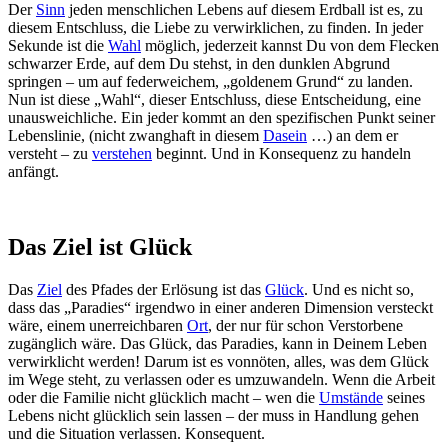
Der
Sinn
jeden menschlichen Lebens auf diesem Erdball ist es, zu
diesem Entschluss, die Liebe zu verwirklichen, zu finden. In jeder
Sekunde ist die
Wahl
möglich, jederzeit kannst Du von dem Flecken
schwarzer Erde, auf dem Du stehst, in den dunklen Abgrund
springen – um auf federweichem, „goldenem Grund“ zu landen.
Nun ist diese „Wahl“, dieser Entschluss, diese Entscheidung, eine
unausweichliche. Ein jeder kommt an den spezifischen Punkt seiner
Lebenslinie, (nicht zwanghaft in diesem
Dasein
…) an dem er
versteht – zu
verstehen
beginnt. Und in Konsequenz zu handeln
anfängt.
Das Ziel ist Glück
Das
Ziel
des Pfades der Erlösung ist das
Glück
. Und es nicht so,
dass das „Paradies“ irgendwo in einer anderen Dimension versteckt
wäre, einem unerreichbaren
Ort
, der nur für schon Verstorbene
zugänglich wäre. Das Glück, das Paradies, kann in Deinem Leben
verwirklicht werden! Darum ist es vonnöten, alles, was dem Glück
im Wege steht, zu verlassen oder es umzuwandeln. Wenn die Arbeit
oder die Familie nicht glücklich macht – wen die
Umstände
seines
Lebens nicht glücklich sein lassen – der muss in Handlung gehen
und die Situation verlassen. Konsequent.