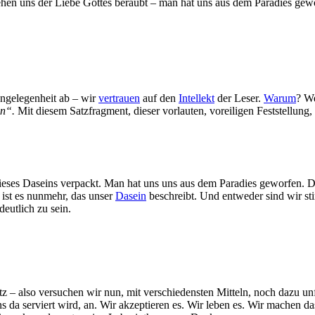
en uns der Liebe Gottes beraubt – man hat uns aus dem Paradies gewor
Angelegenheit ab – wir
vertrauen
auf den
Intellekt
der Leser.
Warum
? We
en“.
Mit diesem Satzfragment, dieser vorlauten, voreiligen Feststellung,
eses Daseins verpackt. Man hat uns uns aus dem Paradies geworfen. D
 ist es nunmehr, das unser
Dasein
beschreibt. Und entweder sind wir stin
deutlich zu sein.
atz – also versuchen wir nun, mit verschiedensten Mitteln, noch dazu un
 da serviert wird, an. Wir akzeptieren es. Wir leben es. Wir machen 