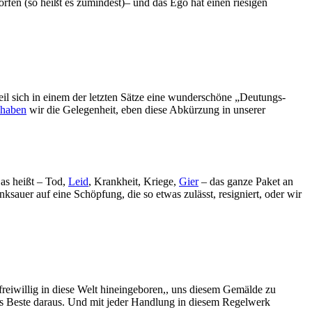
fen (so heißt es zumindest)– und das Ego hat einen riesigen
il sich in einem der letzten Sätze eine wunderschöne „Deutungs-
haben
wir die Gelegenheit, eben diese Abkürzung in unserer
as heißt – Tod,
Leid
, Krankheit, Kriege,
Gier
– das ganze Paket an
ksauer auf eine Schöpfung, die so etwas zulässt, resigniert, oder wir
freiwillig in diese Welt hineingeboren,, uns diesem Gemälde zu
das Beste daraus. Und mit jeder Handlung in diesem Regelwerk