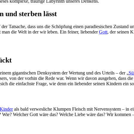
dieses komplexe, traurige Labyrinth unseres Denkens.
n und sterben lässt
 der Tatsache, dass uns die Schöpfung einen paradiesischen Zustand un
man die Welt in der wir leben. Ein feiner, liebender
Gott
, der seinen 
ückt
n einem gigantischen Denksystem der Wertung und des Urteils – der „
Sü
sers, von der vorhin die Rede war. Wenn wir davon ausgehen, dass die 
ich die einfachste Frage, wie denn ein liebender seinen Kindern ein s
Kinder
als bald verwesliche Klumpen Fleisch mit Nervensystem – in e
assen? Wie? Welcher Gott wäre das? Welche Liebe wäre das? Wir ko