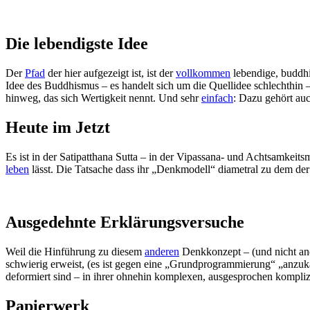
Die lebendigste Idee
Der
Pfad
der hier aufgezeigt ist, ist der
vollkommen
lebendige, buddh
Idee des Buddhismus – es handelt sich um die Quellidee schlechthin – i
hinweg, das sich Wertigkeit nennt. Und sehr
einfach
: Dazu gehört au
Heute im Jetzt
Es ist in der Satipatthana Sutta – in der Vipassana- und Achtsamkeitsm
leben
lässt. Die Tatsache dass ihr „Denkmodell“ diametral zu dem de
Ausgedehnte Erklärungsversuche
Weil die Hinführung zu diesem
anderen
Denkkonzept – (und nicht an
schwierig erweist, (es ist gegen eine „Grundprogrammierung“ „anzuk
deformiert sind – in ihrer ohnehin komplexen, ausgesprochen kompliz
Papierwerk