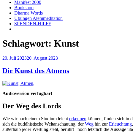
Manifest 2000
Bookshop
Dharma Words
Übungen Atemmeditation
SPENDEN-HILFE
Schlagwort:
Kunst
Veröffentlicht
20. Juli 2023
20. August 2023
am
Die Kunst des Atmens
Audioversion verfügbar!
Der Weg des Lords
Wie wir nach einem Studium leicht
erkennen
können, finden sich in 
sich die buddhistische Weltanschauung, der
Weg
hin zur
Erleuchtung
außerhalb jeder Wertung steht, berührt– noch letztlich die Aussage üb