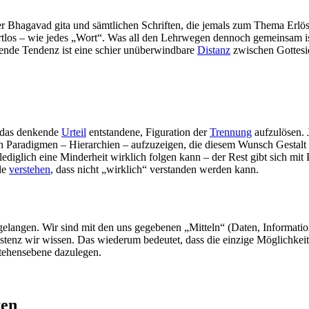
 der Bhagavad gita und sämtlichen Schriften, die jemals zum Thema Erl
s – wie jedes „Wort“. Was all den Lehrwegen dennoch gemeinsam ist,
ende Tendenz ist eine schier unüberwindbare
Distanz
zwischen Gottes
ch das denkende
Urteil
entstandene, Figuration der
Trennung
aufzulösen. J
h Paradigmen – Hierarchien – aufzuzeigen, die diesem Wunsch Gestalt
ediglich eine Minderheit wirklich folgen kann – der Rest gibt sich mit
lle
verstehen
, dass nicht „wirklich“ verstanden werden kann.
r gelangen. Wir sind mit den uns gegebenen „Mitteln“ (Daten, Informati
xistenz wir wissen. Das wiederum bedeutet, dass die einzige Möglichk
rstehensebene dazulegen.
ten