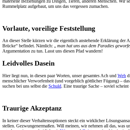
materielle Beziehungen zu Dingen, Tieren, anderen Menschen. Wir seh
Rummelplatz aufgebaut, um uns das vergessen zumachen.
Vorlaute, voreilige Feststellung
An dieser Stelle kürzen wir die eigentlich anstehende Erklärung der 
Brücke“ befindet. Nämlich: „
man hat uns aus dem Paradies geworf
Argumentation zu tun. Lasst uns diesen Pfad wandern!
Leidvolles Dasein
Hier liegt nun, in diesen paar Worten, unser gesamtes Ach und
Weh
di
menschlicher Verworfenheit (und vorgeblich göttlicher Fügung) – das
suchen bei uns selbst die
Schuld
. Eine traurige Sache – soviel scheint 
Traurige Akzeptanz
In keiner dieser Verhaltensoptionen steckt ein wirklicher Lösungsans
stellen. Gezwungenermaßen. Will meinen, wir nehmen all das, was uns