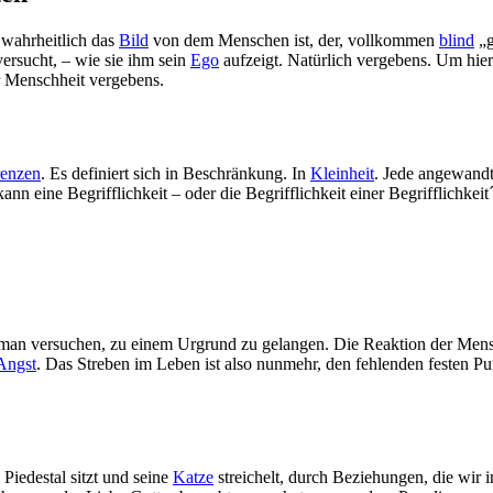
 wahrheitlich das
Bild
von dem Menschen ist, der, vollkommen
blind
„g
ersucht, – wie sie ihm sein
Ego
aufzeigt. Natürlich vergebens. Um hier
 Menschheit vergebens.
enzen
. Es definiert sich in Beschränkung. In
Kleinheit
. Jede angewandt
n eine Begrifflichkeit – oder die Begrifflichkeit einer Begrifflichkei
d man versuchen, zu einem Urgrund zu gelangen. Die Reaktion der Mens
Angst
. Das Streben im Leben ist also nunmehr, den fehlenden festen P
Piedestal sitzt und seine
Katze
streichelt, durch Beziehungen, die wir 