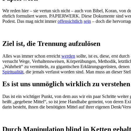
Wir reden hier – sie vertun sich nicht – auch von Bibel, Koran, von
ehrlich formuliert waren. PAPIERWERK. Diese Dokumente sind wertlo
Podest. Das mag nicht immer
offensichtlich
sein
– doch die hervorrag
Ziel ist, die Trennung aufzulösen
Alles was immer schon erreicht
werden
sollte, ist es, diese, erst dur
versucht Wege, Verhaltensweisen, Körperübungen, Methodik, letztlic
„Wahrheit“ zu vermitteln, zu gigantischen Erklärungsgerüsten, denen l
Spiritualität
, die jemals verfasst worden sind. Man muss an dieser Ste
Es ist uns unmöglich wirklich zu verstehen
Das ist ein wichtiger Punkt, von dem aus wir ein paar Schritte weite
heißt „gegebene Mittel“, so ist jene Handhabe gemeint, von deren E
darin besteht, ihnen die benötigten Mittel auf ihrer eigenen Denk/Ve
Durch Manipulation blind in Ketten gehal