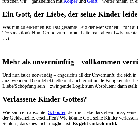
rutschen wir – ganzheitlich mit
Körper
und
Geist
– weiter hinein, in 
Ein Gott, der Liebe, der seine Kinder leide
Was nun zu erkennen ist: Das gesamte Leid der Menschheit – ruht auf
Trotzreaktion? Nun, Grund zum Unmut hätte man allemal – betrachtet 
…)
Mehr als unvernünftig – vollkommen verr
Und nun ist es notwendig – angesichts all der Unvernunft, die sich i
anzuwenden. Die intellektuelle und auch emotionale Fähigkeit des Le
Liebe/Schöpfung sein – zwingende Logik zum Absoluten) dann stellt s
Verlassene Kinder Gottes?
Wie kann ein absoluter
Schöpfer
, der die Liebe darstellen muss, seine
der Geldscheine, erschaffen? Wie könnte Gott seine Kinder verl
Schluss, dass dies nicht möglich ist.
Es geht einfach nicht.