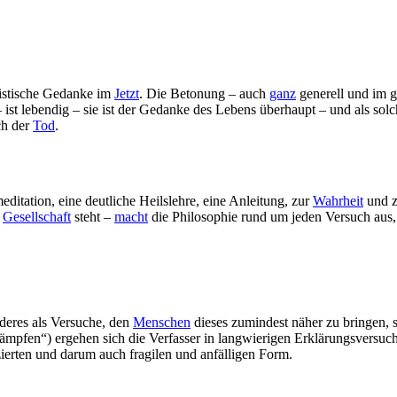
istische Gedanke im
Jetzt
. Die Betonung – auch
ganz
generell und im 
st lebendig – sie ist der Gedanke des Lebens überhaupt – und als solcher
ch der
Tod
.
editation, eine deutliche Heilslehre, eine Anleitung, zur
Wahrheit
und 
r
Gesellschaft
steht –
macht
die Philosophie rund um jeden Versuch aus,
deres als Versuche, den
Menschen
dieses zumindest näher zu bringen, s
ämpfen“) ergehen sich die Verfasser in langwierigen Erklärungsversuch
ierten und darum auch fragilen und anfälligen Form.