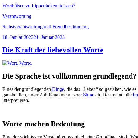
Worthülsen zu Lippenbekenntnissen?
Verantwortung
Selbstverantwortung und Fremdbestimmung
Veröffentlicht
18. Januar 2023
21. Januar 2023
am
Die Kraft der liebevollen Worte
Die Sprache ist vollkommen grundlegend?
Eines der grundlegenden
Dinge
, die das „Leben“ so gestalten, wie es s
ganzheitlich, unter Zuhilfenahme unserer
Sinne
ab. Das meint, alle
Im
interpretieren.
Worte machen Bedeutung
Eine der wichtigsten Verständigungsmittel, eine Grundlage, sind „Wo