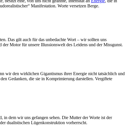
, besitzt eine, von uns nicht geahnte, Intensität an
Energie
, die in
udorealistischer“ Manifestation. Worte versetzen Berge.
en. Das gilt auch für das unbedachte Wort – wir sollten uns
 der Motor für unsere Illussionswelt des Leidens und der Missgunst.
 wir den wirklichen Gigantismus ihrer Energie nicht tatsächlich und
 den Gedanken, die sie in Komprimierung darstellen. Vergiftete
nd, in dem wir uns gefangen sehen. Die Mutter der Worte ist der
 der dualistischen Lügenkonstruktion vorherrscht.