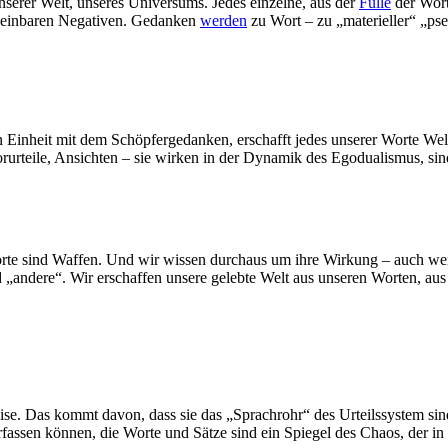
nserer Welt, unseres Universums. Jedes einzelne, aus der
Fülle
der Worte
cheinbaren Negativen. Gedanken
werden
zu Wort – zu „materieller“ „pse
n Einheit mit dem Schöpfergedanken, erschafft jedes unserer Worte Welt
urteile, Ansichten – sie wirken in der Dynamik des Egodualismus, sind
rte sind Waffen. Und wir wissen durchaus um ihre Wirkung – auch wenn
 „andere“. Wir erschaffen unsere gelebte Welt aus unseren Worten, aus
äzise. Das kommt davon, dass sie das „Sprachrohr“ des Urteilssystem si
fassen können, die Worte und Sätze sind ein Spiegel des Chaos, der in