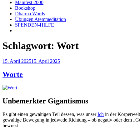
Manifest 2000
Bookshop
Dharma Words
Übungen Atemmeditation
SPENDEN-HILFE
Schlagwort:
Wort
Veröffentlicht
15. April 2025
15. April 2025
am
Worte
Unbemerkter Gigantismus
Es gibt einen gewaltigen Teil dessen, was unser
Ich
in der Körperwelt 
gewaltige Bewegung in jedwede Richtung – ob negativ oder dem „Guten
bewusst.