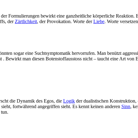
e, der Formulierungen bewirkt eine ganzheitliche körperliche Reaktion.
ffs, der
Zärtlichkeit
, der Provokation. Worte der
Liebe
. Worte versetze
 könnten sogar eine Suchtsymptomatik hervorrufen. Man benützt aggres
ät . Bewirkt man diesen Botenstoffausstoss nicht – taucht eine Art von
rscht die Dynamik des Egos, die
Logik
der dualistischen Konstruktion, 
sieht, fortwährend angegriffen sieht. Es kennt keinen anderen
Sinn
, k
tun.