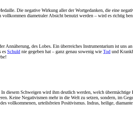
 Medaille. Die negative Wirkung aller der Wortgedanken, die eine negat
 vollkommen diametraler Absicht benutzt werden – wird es richtig benu
 der Annäherung, des Lobes. Ein überreiches Instrumentarium ist uns a
s es
Schuld
nie gegeben hat – ganz genau sowenig wie
Tod
und Krankh
ebe!
 In diesem Schweigen wird ihm deutlich werden, welch übermächtige Kr
lieren. Keine Negativismen mehr in die Welt zu setzen, sondern, im Geg
z des vollkommenen, urteilsfreien Positivismus. Indras, heilige, diamant