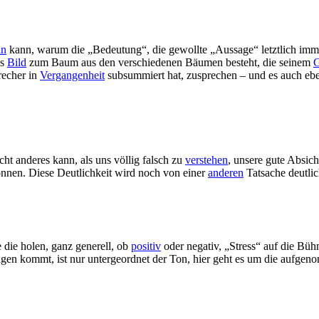
in
kann, warum die „Bedeutung“, die gewollte „Aussage“ letztlich immer 
as
Bild
zum Baum aus den verschiedenen Bäumen besteht, die seinem
G
recher in
Vergangenheit
subsummiert hat, zusprechen – und es auch eb
cht anderes kann, als uns völlig falsch zu
verstehen
, unsere gute Absic
können. Diese Deutlichkeit wird noch von einer
anderen
Tatsache deutlic
 die holen, ganz generell, ob
positiv
oder negativ, „Stress“ auf die Bü
tragen kommt, ist nur untergeordnet der Ton, hier geht es um die aufg