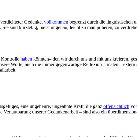
 verdichteter Gedanke,
vollkommen
begrenzt durch die linguistischen 
 Sie sind kurzlebig, meist ungenau, leicht zu manipulieren, zu verdreh
r Kontrolle
haben
könnten– den wir durch uns und mit uns kreieren, ges
nsere Worte, auch die immer gegenwärtige Reflexion – malen – extern 
ilarbeit.
nsgefüges, eine ungeheure, ungeahnte Kraft, die ganz
offensichtlich
vor
– die Verlautbarung unserer Gedankenarbeit – sind also ein überdimensi