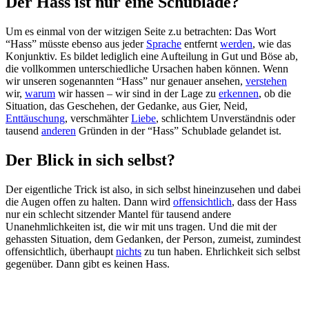
Der Hass ist nur eine Schublade?
Um es einmal von der witzigen Seite z.u betrachten: Das Wort
“Hass” müsste ebenso aus jeder
Sprache
entfernt
werden
, wie das
Konjunktiv. Es bildet lediglich eine Aufteilung in Gut und Böse ab,
die vollkommen unterschiedliche Ursachen haben können. Wenn
wir unseren sogenannten “Hass” nur genauer ansehen,
verstehen
wir,
warum
wir hassen – wir sind in der Lage zu
erkennen
, ob die
Situation, das Geschehen, der Gedanke, aus Gier, Neid,
Enttäuschung
, verschmähter
Liebe
, schlichtem Unverständnis oder
tausend
anderen
Gründen in der “Hass” Schublade gelandet ist.
Der Blick in sich selbst?
Der eigentliche Trick ist also, in sich selbst hineinzusehen und dabei
die Augen offen zu halten. Dann wird
offensichtlich
, dass der Hass
nur ein schlecht sitzender Mantel für tausend andere
Unanehmlichkeiten ist, die wir mit uns tragen. Und die mit der
gehassten Situation, dem Gedanken, der Person, zumeist, zumindest
offensichtlich, überhaupt
nichts
zu tun haben. Ehrlichkeit sich selbst
gegenüber. Dann gibt es keinen Hass.