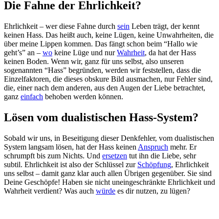
Die Fahne der Ehrlichkeit?
Ehrlichkeit – wer diese Fahne durch
sein
Leben trägt, der kennt
keinen Hass. Das heißt auch, keine Lügen, keine Unwahrheiten, die
über meine Lippen kommen. Das fängt schon beim “Hallo wie
geht’s” an –
wo
keine Lüge und nur
Wahrheit
, da hat der Hass
keinen Boden. Wenn wir, ganz für uns selbst, also unseren
sogenannten “Hass” begründen, werden wir feststellen, dass die
Einzelfaktoren, die dieses obskure Bild ausmachen, nur Fehler sind,
die, einer nach dem anderen, aus den Augen der Liebe betrachtet,
ganz
einfach
behoben werden können.
Lösen vom dualistischen Hass-System?
Sobald wir uns, in Beseitigung dieser Denkfehler, vom dualistischen
System langsam lösen, hat der Hass keinen
Anspruch
mehr. Er
schrumpft bis zum Nichts. Und
ersetzen
tut ihn die Liebe, sehr
subtil. Ehrlichkeit ist also der Schlüssel zur
Schöpfung
, Ehrlichkeit
uns selbst – damit ganz klar auch allen Übrigen gegenüber. Sie sind
Deine Geschöpfe! Haben sie nicht uneingeschränkte Ehrlichkeit und
Wahrheit verdient? Was auch
würde
es dir nutzen, zu lügen?