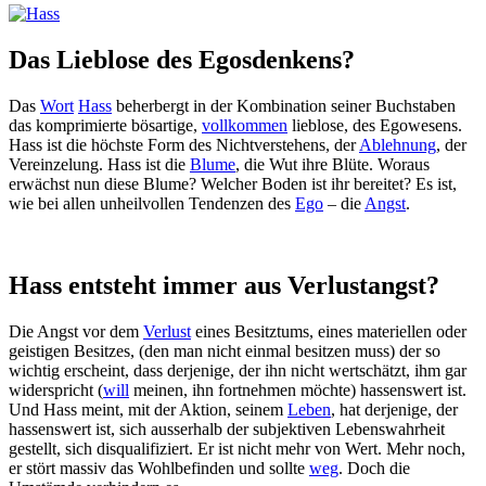
Das Lieblose des Egosdenkens?
Das
Wort
Hass
beherbergt in der Kombination seiner Buchstaben
das komprimierte bösartige,
vollkommen
lieblose, des Egowesens.
Hass ist die höchste Form des Nichtverstehens, der
Ablehnung
, der
Vereinzelung. Hass ist die
Blume
, die Wut ihre Blüte. Woraus
erwächst nun diese Blume? Welcher Boden ist ihr bereitet? Es ist,
wie bei allen unheilvollen Tendenzen des
Ego
– die
Angst
.
Hass entsteht immer aus Verlustangst?
Die Angst vor dem
Verlust
eines Besitztums, eines materiellen oder
geistigen Besitzes, (den man nicht einmal besitzen muss) der so
wichtig erscheint, dass derjenige, der ihn nicht wertschätzt, ihm gar
widerspricht (
will
meinen, ihn fortnehmen möchte) hassenswert ist.
Und Hass meint, mit der Aktion, seinem
Leben
, hat derjenige, der
hassenswert ist, sich ausserhalb der subjektiven Lebenswahrheit
gestellt, sich disqualifiziert. Er ist nicht mehr von Wert. Mehr noch,
er stört massiv das Wohlbefinden und sollte
weg
. Doch die