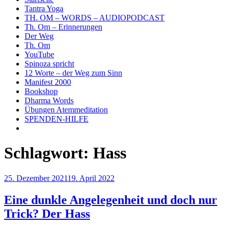
Tantra Yoga
TH. OM – WORDS – AUDIOPODCAST
Th. Om – Erinnerungen
Der Weg
Th. Om
YouTube
Spinoza spricht
12 Worte – der Weg zum Sinn
Manifest 2000
Bookshop
Dharma Words
Übungen Atemmeditation
SPENDEN-HILFE
Schlagwort:
Hass
Veröffentlicht
25. Dezember 2021
19. April 2022
am
Eine dunkle Angelegenheit und doch nur
Trick? Der Hass