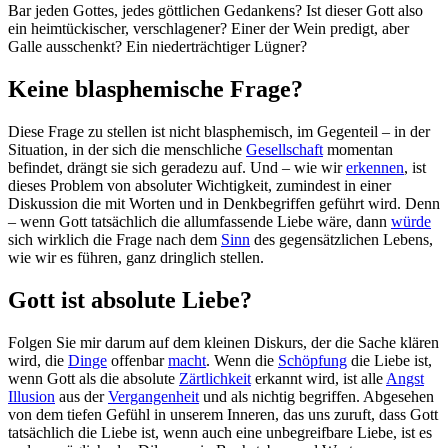
Bar jeden Gottes, jedes göttlichen Gedankens? Ist dieser Gott also
ein heimtückischer, verschlagener? Einer der Wein predigt, aber
Galle ausschenkt? Ein niederträchtiger Lügner?
Keine blasphemische Frage?
Diese Frage zu stellen ist nicht blasphemisch, im Gegenteil – in der
Situation, in der sich die menschliche
Gesellschaft
momentan
befindet, drängt sie sich geradezu auf. Und – wie wir
erkennen
, ist
dieses Problem von absoluter Wichtigkeit, zumindest in einer
Diskussion die mit Worten und in Denkbegriffen geführt wird. Denn
– wenn Gott tatsächlich die allumfassende Liebe wäre, dann
würde
sich wirklich die Frage nach dem
Sinn
des gegensätzlichen Lebens,
wie wir es führen, ganz dringlich stellen.
Gott ist absolute Liebe?
Folgen Sie mir darum auf dem kleinen Diskurs, der die Sache klären
wird, die
Dinge
offenbar
macht
. Wenn die
Schöpfung
die Liebe ist,
wenn Gott als die absolute
Zärtlichkeit
erkannt wird, ist alle
Angst
Illusion
aus der
Vergangenheit
und als nichtig begriffen. Abgesehen
von dem tiefen Gefühl in unserem Inneren, das uns zuruft, dass Gott
tatsächlich die Liebe ist, wenn auch eine unbegreifbare Liebe, ist es