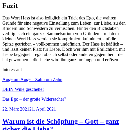
Fazit
Das Wort Hass ist also lediglich ein Trick des Ego, die wahren
Gründe für eine negative Einstellung zum Leben, zur Liebe, zu den
Brüdern und Schwestern zu vertuschen. Hinter den Buchstaben
verbrigt sich ein ganzes Sammelsurium von Gründen – mit dem
kleinen Wort Hass werden sie komprimiert, kulminiert, auf die
Spitze getrieben – vollkommen undefiniert. Der Hass ist häßlich –
und lasst keinen Platz für Liebe. Doch wer ihm mit Ehrlichkeit, mit
Liebe begegnet – egal ob sich selbst oder anderen gegenüber – der
hat gewonnen – die Liebe wird ihn ganz umfangen und erlösen.
Interessant
Auge um Auge – Zahn um Zahn
DEIN Wille geschehe!
Das Ego – der große Widersacher?
Veröffentlicht
22. März 2021
21. April 2021
am
Warum ist die Schöpfung – Gott – ganz
sicher die Liebe?