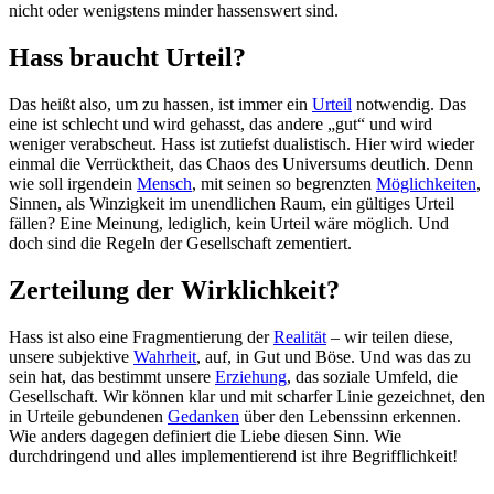
nicht oder wenigstens minder hassenswert sind.
Hass braucht Urteil?
Das heißt also, um zu hassen, ist immer ein
Urteil
notwendig. Das
eine ist schlecht und wird gehasst, das andere „gut“ und wird
weniger verabscheut. Hass ist zutiefst dualistisch. Hier wird wieder
einmal die Verrücktheit, das Chaos des Universums deutlich. Denn
wie soll irgendein
Mensch
, mit seinen so begrenzten
Möglichkeiten
,
Sinnen, als Winzigkeit im unendlichen Raum, ein gültiges Urteil
fällen? Eine Meinung, lediglich, kein Urteil wäre möglich. Und
doch sind die Regeln der Gesellschaft zementiert.
Zerteilung der Wirklichkeit?
Hass ist also eine Fragmentierung der
Realität
– wir teilen diese,
unsere subjektive
Wahrheit
, auf, in Gut und Böse. Und was das zu
sein hat, das bestimmt unsere
Erziehung
, das soziale Umfeld, die
Gesellschaft. Wir können klar und mit scharfer Linie gezeichnet, den
in Urteile gebundenen
Gedanken
über den Lebenssinn erkennen.
Wie anders dagegen definiert die Liebe diesen Sinn. Wie
durchdringend und alles implementierend ist ihre Begrifflichkeit!