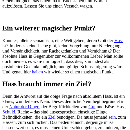
zudem möglich, das Dilemma in Buchstaben und Worten
aufzulösen. Lassen Sie uns einen Versuch wagen.
Ein weiterer magischer Punkt?
Kann es, alleine semantisch, eine Welt geben, deren Gott der
Hass
ist? In der es keine Liebe gibt, keine Vergebung, nur Niedergang
und Vergänglichkeit, nur Rachegedanken und Vernichtung? Der
absolute Hass in Gegenüber zur vollkommenen Liebe? Man sollte
doch meinen, es wäre nur logisch, dass dies, zumindest als
postulierter Gedanke möglich, und gültige Schlussfolgerung wäre.
Und genau hier
haben
wir wieder so einen magischen Punkt.
Hass braucht immer ein Ziel?
Denn die Antwort auf die obige Frage nach absolutem Hass, ist ein
klares, wunderbares Nein. Dieses deutliche Nein liegt begründet in
der
Natur der Dinge
, der Begrifflichkeiten von
Gut
und Böse. Hass,
Schuld
, Rache – das sind ausgesprochen einseitige Dinge,
Befindlichkeiten, die ein
Ziel
benötigen. Da muss jemand
sein
, zum
Hassen, zum sich rächen. Das bedeutet auch, derjenige muss
hassenswert sein, es muss einen Unterschied geben, zu anderen, die