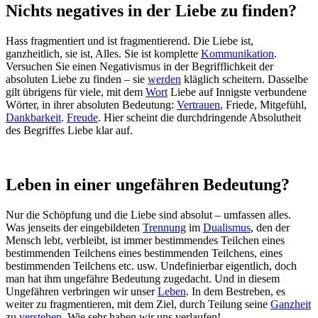
Nichts negatives in der Liebe zu finden?
Hass fragmentiert und ist fragmentierend. Die Liebe ist,
ganzheitlich, sie ist, Alles. Sie ist komplette
Kommunikation
.
Versuchen Sie einen Negativismus in der Begrifflichkeit der
absoluten Liebe zu finden – sie
werden
kläglich scheitern. Dasselbe
gilt übrigens für viele, mit dem
Wort
Liebe auf Innigste verbundene
Wörter, in ihrer absoluten Bedeutung:
Vertrauen
, Friede, Mitgefühl,
Dankbarkeit
.
Freude
. Hier scheint die durchdringende Absolutheit
des Begriffes Liebe klar auf.
Leben in einer ungefähren Bedeutung?
Nur die Schöpfung und die Liebe sind absolut – umfassen alles.
Was jenseits der eingebildeten
Trennung
im
Dualismus
, den der
Mensch lebt, verbleibt, ist immer bestimmendes Teilchen eines
bestimmenden Teilchens eines bestimmenden Teilchens, eines
bestimmenden Teilchens etc. usw. Undefinierbar eigentlich, doch
man hat ihm ungefähre Bedeutung zugedacht. Und in diesem
Ungefähren verbringen wir unser
Leben
. In dem Bestreben, es
weiter zu fragmentieren, mit dem Ziel, durch Teilung seine
Ganzheit
zu
verstehen
. Wie sehr haben wir uns verlaufen!