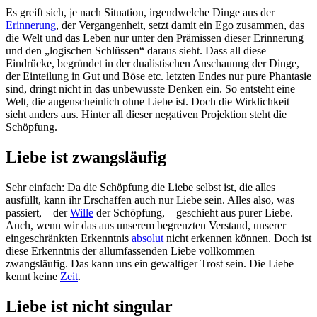
Es greift sich, je nach Situation, irgendwelche Dinge aus der
Erinnerung
, der Vergangenheit, setzt damit ein Ego zusammen, das
die Welt und das Leben nur unter den Prämissen dieser Erinnerung
und den „logischen Schlüssen“ daraus sieht. Dass all diese
Eindrücke, begründet in der dualistischen Anschauung der Dinge,
der Einteilung in Gut und Böse etc. letzten Endes nur pure Phantasie
sind, dringt nicht in das unbewusste Denken ein. So entsteht eine
Welt, die augenscheinlich ohne Liebe ist. Doch die Wirklichkeit
sieht anders aus. Hinter all dieser negativen Projektion steht die
Schöpfung.
Liebe ist zwangsläufig
Sehr einfach: Da die Schöpfung die Liebe selbst ist, die alles
ausfüllt, kann ihr Erschaffen auch nur Liebe sein. Alles also, was
passiert, – der
Wille
der Schöpfung, – geschieht aus purer Liebe.
Auch, wenn wir das aus unserem begrenzten Verstand, unserer
eingeschränkten Erkenntnis
absolut
nicht erkennen können. Doch ist
diese Erkenntnis der allumfassenden Liebe vollkommen
zwangsläufig. Das kann uns ein gewaltiger Trost sein. Die Liebe
kennt keine
Zeit
.
Liebe ist nicht singular