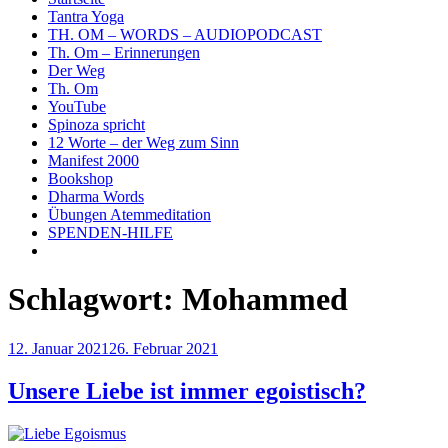
Tantra Yoga
TH. OM – WORDS – AUDIOPODCAST
Th. Om – Erinnerungen
Der Weg
Th. Om
YouTube
Spinoza spricht
12 Worte – der Weg zum Sinn
Manifest 2000
Bookshop
Dharma Words
Übungen Atemmeditation
SPENDEN-HILFE
Schlagwort:
Mohammed
Veröffentlicht
12. Januar 2021
26. Februar 2021
am
Unsere Liebe ist immer egoistisch?