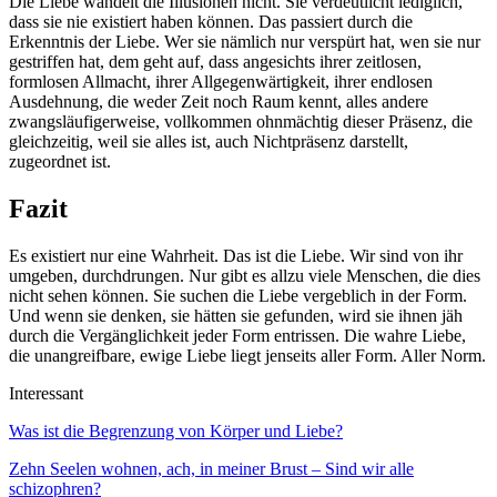
Die Liebe wandelt die Illusionen nicht. Sie verdeutlicht lediglich,
dass sie nie existiert haben können. Das passiert durch die
Erkenntnis der Liebe. Wer sie nämlich nur verspürt hat, wen sie nur
gestriffen hat, dem geht auf, dass angesichts ihrer zeitlosen,
formlosen Allmacht, ihrer Allgegenwärtigkeit, ihrer endlosen
Ausdehnung, die weder Zeit noch Raum kennt, alles andere
zwangsläufigerweise, vollkommen ohnmächtig dieser Präsenz, die
gleichzeitig, weil sie alles ist, auch Nichtpräsenz darstellt,
zugeordnet ist.
Fazit
Es existiert nur eine Wahrheit. Das ist die Liebe. Wir sind von ihr
umgeben, durchdrungen. Nur gibt es allzu viele Menschen, die dies
nicht sehen können. Sie suchen die Liebe vergeblich in der Form.
Und wenn sie denken, sie hätten sie gefunden, wird sie ihnen jäh
durch die Vergänglichkeit jeder Form entrissen. Die wahre Liebe,
die unangreifbare, ewige Liebe liegt jenseits aller Form. Aller Norm.
Interessant
Was ist die Begrenzung von Körper und Liebe?
Zehn Seelen wohnen, ach, in meiner Brust – Sind wir alle
schizophren?