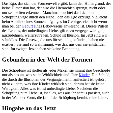
Das Ego, das sich der Formenwelt ergibt, kann den Hintergrund, der
keine Dimension hat, der also die Hierarchien sprengt, nicht oder
nur sehr selten erkennen. Manchmal leuchtet das Licht der
Schöpfung vage durch den Nebel, den das Ego erzeugt. Vielleicht
beim Anblick eines Sonnenaufganges im Gebirge, vielleicht wenn
man bei der
Geburt
eines Lebewesens anwesend ist. Dieses Pulsen
des Lebens, der unbedingten Liebe, gilt es zu vergegenwärtigen,
auszudehnen, weiterzutragen. Schuld ist Illusion. Im Jetzt sind wir
schuldlos. Die Gesetze, die uns für schuldig befinden, haben nie
existiert. Sie sind so wahnsinnig, wie das, aus dem sie entstanden
sind. Im ewigen Jetzt haben sie keine Bedeutung.
Gebunden in der Welt der Formen
Die Schöpfung ist größer als jeder Makel, sie nimmt ihre Geschöpfe
nur als das an, was sie in Wirklichkeit sind. Ihre
Kinder
. Die Schuld,
die durch die Illusionen der Vergangenheit manifestiert ist, gehört
nicht zu dem, was ihre Kinder wirklich sind, darum hat sie keine
Wertigkeit. Alles was ist, ist unbedingte Liebe. Nachdem die
Schöpfung pure Liebe ist, ist alles, was aus ihr heraus passiert, auch
in der Welt der Form, die ja auf der Schöpfung beruht, reine Liebe.
Hingabe an das Jetzt