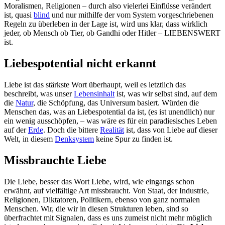
Moralismen, Religionen – durch also vielerlei Einflüsse verändert
ist, quasi
blind
und nur mithilfe der vom System vorgeschriebenen
Regeln zu überleben in der Lage ist, wird uns klar, dass wirklich
jeder, ob Mensch ob Tier, ob Gandhi oder Hitler – LIEBENSWERT
ist.
Liebespotential nicht erkannt
Liebe ist das stärkste Wort überhaupt, weil es letztlich das
beschreibt, was unser
Lebensinhalt
ist, was wir selbst sind, auf dem
die
Natur
, die Schöpfung, das Universum basiert. Würden die
Menschen das, was an Liebespotential da ist, (es ist unendlich) nur
ein wenig ausschöpfen, – was wäre es für ein paradiesisches Leben
auf der
Erde
. Doch die bittere
Realität
ist, dass von Liebe auf dieser
Welt, in diesem
Denksystem
keine Spur zu finden ist.
Missbrauchte Liebe
Die Liebe, besser das Wort Liebe, wird, wie eingangs schon
erwähnt, auf vielfältige Art missbraucht. Von Staat, der Industrie,
Religionen, Diktatoren, Politikern, ebenso von ganz normalen
Menschen. Wir, die wir in diesen Strukturen leben, sind so
überfrachtet mit Signalen, dass es uns zumeist nicht mehr möglich