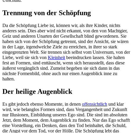
Unschuld.
Trennung von der Schöpfung
Da die Schöpfung Liebe ist, können wir, als ihre Kinder, nichts
anderes sein. Dies aber wird nicht erkannt, von den von Machtgier,
Geiz und anderen Unarten der Gesellschaft blind gewordenen. Sie
haben sich von der Schöpfung getrennt, sind der Ansicht, sie wären
in der Lage, irgendwelche Ziele zu erreichen, in ihrer so stark
eingegrenzten Welt. Sie trennen sich selbst vom Universum, von der
Liebe, weil sie sich von
Kleinheit
beeindrucken lassen. Sie halten
fest an Formen, sind enttäuscht, wenn sich herausstellt, dass diese
äußerst vergänglich sind. Zumeist begeben sie sich dann in das
nächste Formenbild, ohne auch nur einen Augenblick inne zu
halten.
Der heilige Augenblick
Es gibt jedoch ebenso Momente, in denen
offensichtlich
und klar
wird, wie belanglos Formen sind, dass Vergangenheit und Zukunft
nur Illusionen, Einbildung unseres Ego sind. Die sind im absoluten
Jetzt, dem Moment, dem Augenblick zu finden. Nur das Ego schafft
eine Vorstellung, ein Denken, dass den Tod beinhaltet, die Schuld,
die Angst vor dem Tod, vor der Hölle. Die Schöpfung lebt das