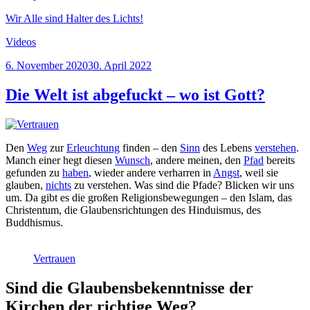
Wir Alle sind Halter des Lichts!
Videos
Veröffentlicht
6. November 2020
30. April 2022
am
Die Welt ist abgefuckt – wo ist Gott?
Den
Weg
zur
Erleuchtung
finden – den
Sinn
des Lebens
verstehen
.
Manch einer hegt diesen
Wunsch
, andere meinen, den
Pfad
bereits
gefunden zu
haben
, wieder andere verharren in
Angst
, weil sie
glauben,
nichts
zu verstehen. Was sind die Pfade? Blicken wir uns
um. Da gibt es die großen Religionsbewegungen – den Islam, das
Christentum, die Glaubensrichtungen des Hinduismus, des
Buddhismus.
Vertrauen
Sind die Glaubensbekenntnisse der
Kirchen der richtige Weg?