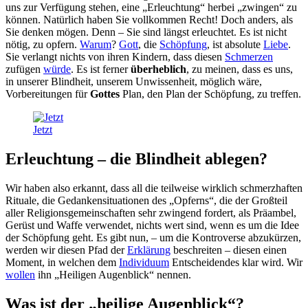
uns zur Verfügung stehen, eine „Erleuchtung“ herbei „zwingen“ zu
können. Natürlich haben Sie vollkommen Recht! Doch anders, als
Sie denken mögen. Denn – Sie sind längst erleuchtet. Es ist nicht
nötig, zu opfern.
Warum
?
Gott
, die
Schöpfung
, ist absolute
Liebe
.
Sie verlangt nichts von ihren Kindern, dass diesen
Schmerzen
zufügen
würde
. Es ist ferner
überheblich
, zu meinen, dass es uns,
in unserer Blindheit, unserem Unwissenheit, möglich wäre,
Vorbereitungen für
Gottes
Plan, den Plan der Schöpfung, zu treffen.
Jetzt
Erleuchtung – die Blindheit ablegen?
Wir haben also erkannt, dass all die teilweise wirklich schmerzhaften
Rituale, die Gedankensituationen des „Opferns“, die der Großteil
aller Religionsgemeinschaften sehr zwingend fordert, als Präambel,
Gerüst und Waffe verwendet, nichts wert sind, wenn es um die Idee
der Schöpfung geht. Es gibt nun, – um die Kontroverse abzukürzen,
werden wir diesen Pfad der
Erklärung
beschreiten – diesen einen
Moment, in welchen dem
Individuum
Entscheidendes klar wird. Wir
wollen
ihn „Heiligen Augenblick“ nennen.
Was ist der „heilige Augenblick“?