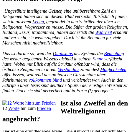
„
Ungezählte intelligente Geister, eine unübersehbare Zahl an
Religionen haben sich an diesem Pfad versucht. Tatsächlich finden
sich in unserem
Leben
, gegrundet in den Schriften der diversen
Religionen, Wegweiser en masse. Die Stifter der großen Religionen,
Buddha, Jesus, Mohammed, haben sicherlich die
Wahrheit
erkannt
und versucht, sie weiterzugeben. Doch ist ihr Bemühen für viele
Menschen nicht nachvollziehbar.
Das ist darum so, weil der
Dualismus
des Systems die
Bedeutung
des weiter gegebenen Wissens alsbald in seinem
Sinne
verfälscht
hatte. Wobei mit Blick auf die Struktur offenbar wird, dass die
östlichen Religionen in ihrem
Verständnis
zumindest
Möglichkeiten
offen lassen, während das archaische Christentum über
Jahrhunderte
vollkommen
blind
und verblendet war. Auch in den
Schriften über Jesus sind deutliche Spuren der einstigen Weisheit zu
finden. Doch sie sind pervertiert und in Form (!) gebogen.“
Ist also Zweifel an den
12
Worte
hin zum
Frieden
Weltreligionen
angebracht?
Das ist eine grundlegende Frage – die Antwort lautet schlicht Nein.