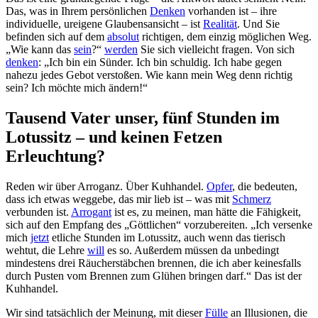
Das, was in Ihrem persönlichen
Denken
vorhanden ist – ihre
individuelle, ureigene Glaubensansicht – ist
Realität
. Und Sie
befinden sich auf dem
absolut
richtigen, dem einzig möglichen Weg.
„Wie kann das
sein
?“
werden
Sie sich vielleicht fragen. Von sich
denken
: „Ich bin ein Sünder. Ich bin schuldig. Ich habe gegen
nahezu jedes Gebot verstoßen. Wie kann mein Weg denn richtig
sein? Ich möchte mich ändern!“
Tausend Vater unser, fünf Stunden im
Lotussitz – und keinen Fetzen
Erleuchtung?
Reden wir über Arroganz. Über Kuhhandel.
Opfer
, die bedeuten,
dass ich etwas weggebe, das mir lieb ist – was mit
Schmerz
verbunden ist.
Arrogant
ist es, zu meinen, man hätte die Fähigkeit,
sich auf den Empfang des „Göttlichen“ vorzubereiten. „Ich versenke
mich
jetzt
etliche Stunden im Lotussitz, auch wenn das tierisch
wehtut, die Lehre
will
es so. Außerdem müssen da unbedingt
mindestens drei Räucherstäbchen brennen, die ich aber keinesfalls
durch Pusten vom Brennen zum Glühen bringen darf.“ Das ist der
Kuhhandel.
Wir sind tatsächlich der Meinung, mit dieser
Fülle
an Illusionen, die