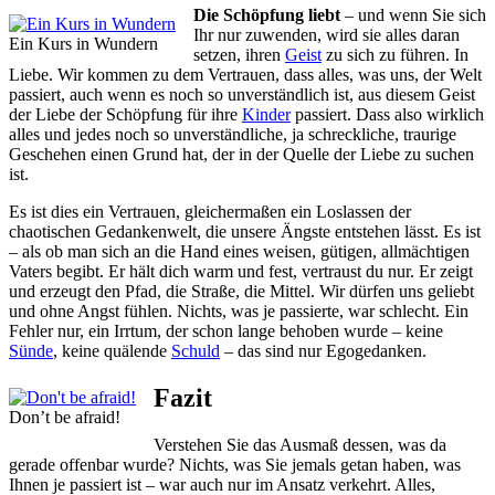
Die Schöpfung liebt
– und wenn Sie sich
Ihr nur zuwenden, wird sie alles daran
Ein Kurs in Wundern
setzen, ihren
Geist
zu sich zu führen. In
Liebe. Wir kommen zu dem Vertrauen, dass alles, was uns, der Welt
passiert, auch wenn es noch so unverständlich ist, aus diesem Geist
der Liebe der Schöpfung für ihre
Kinder
passiert. Dass also wirklich
alles und jedes noch so unverständliche, ja schreckliche, traurige
Geschehen einen Grund hat, der in der Quelle der Liebe zu suchen
ist.
Es ist dies ein Vertrauen, gleichermaßen ein Loslassen der
chaotischen Gedankenwelt, die unsere Ängste entstehen lässt. Es ist
– als ob man sich an die Hand eines weisen, gütigen, allmächtigen
Vaters begibt. Er hält dich warm und fest, vertraust du nur. Er zeigt
und erzeugt den Pfad, die Straße, die Mittel. Wir dürfen uns geliebt
und ohne Angst fühlen. Nichts, was je passierte, war schlecht. Ein
Fehler nur, ein Irrtum, der schon lange behoben wurde – keine
Sünde
, keine quälende
Schuld
– das sind nur Egogedanken.
Fazit
Don’t be afraid!
Verstehen Sie das Ausmaß dessen, was da
gerade offenbar wurde? Nichts, was Sie jemals getan haben, was
Ihnen je passiert ist – war auch nur im Ansatz verkehrt. Alles,