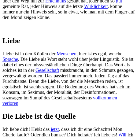
über den Weg hin zur
Erkenntnis
gesagt hat, jeder noch so
gut
gemeinte Rat, jeder Hinweis auf die letzte
Wirklichkeit
, könne
immer nur ein Hinweis sein, so in etwa, wie man mit dem Finger auf
den Mond zeigen könne.
Liebe
Liebe ist in den Köpfen der
Menschen
, hier ist es egal, welche
Sprache
. Die Liebe als Wort steht wohl über jeder Linguistik. Sie ist
dabei eines der missverständlichen Dinge überhaupt. Das Wort als
solches ist in der
Gesellschaft
missbraucht, in den Schmutz gezogen,
vergewaltigt worden. Das passiert immer noch. Jeden Tag auf das
Furchtbarste. Denn die Liebe, von der die Menschen reden, ist
egoistisch, ist sachbezogen. Die Bedeutung des Wortes hat sich im
Konsum, im Seximus, der Moralität, der Desinformationen,
sozusagen im Sumpf des Gesellschaftssystems
vollkommen
verloren
.
Die Liebe ist die Quelle
Ich liebe dich! Heißt das
jetzt
, dass ich dir eine Schachtel Mon
Cherie kaufe? Oder dich bumse? Dich heirate? Ich liebe es!
Will
ich