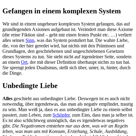
Gefangen in einem komplexen System
Wir sind in einem ungeheuer komplexen System gefangen, das auf
grundlegenden Axiomen aufgebaut ist. Verändert man diese Axiome
(die reine Fiktion sind – gebt mir einen festen Punkt etc. …) verliert
alles seinen
Sinn
, was das System postuliert hat. Die wahre Liebe,
die, von der hier geredet wird, hat nichts mit den Prämissen und
Grundlagen, den geschriebenen und ungeschriebenen Gesetzen
dieses Systems zu tun. Sie steht nicht auf irgendeiner Seite, sondern
an einem
Ort
, der mit dieser Definition überhaupt nichts zu tun hat.
Sie sprengt jeden Dualismus, stellt sich über, unter, in, hinter, durch
die Dinge.
Unbedingte Liebe
Alles
geschieht aus unbedingter Liebe. Deswegen ist es auch nicht
notwendig, über irgendetwas, das man als negativ empfindet, traurig
zu sein. Man weiß ja, dass es aus unbedingter Liebe zu einem selbst
passiert, zum Leben, zum
Schöpfer
, zum Eins, dass man ja selber ist.
Es ist also schlichtweg unmöglich, das es irgendetwas negatives
gibt.
Die Negativsmen entstehen nur aus dem, was wir an Regeln
leben, was man uns mit Konsum, Erziehung, Schule, Ausbildung,