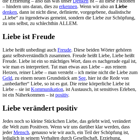
die Erziehung – also das was unser
Denken
ist – all diese Fiktionen
– hindern uns daran, dies zu
erkennen
. Wenn wir also an
Liebe
denken
, dann ist nicht diese, definierte, vorgegebene, dualistische
„Liebe“ zu irgendetwas gemeint, sondern die Liebe zur Schöpfung,
zu uns selbst, zu schlechthin ALLEM.
Liebe ist Freude
Liebe heißt unbedingt auch
Freude
. Diese beiden Wörter gehören
ganz selbstverständlich zusammen. Freude heißt Liebe, Liebe heißt
Freude. Liebe ist ein so mächtiges Wort, dass es nachgerade egal ist,
wie man es interpretiert. Tut man etwas aus Liebe – aus reinem
Herzen, reiner Liebe – man versteht – ich meine nicht die Liebe zum
Geld
, zu einem neuen Grundstück am
See
, hier ist die Rede von
„unbedarfter“ Liebe, so ist es gut. Die reine körperliche Liebe ist
Liebe – sie ist
Kommunikation
, ist Austausch, ist sensitives Erleben,
ist ein Näherkommen – ist
positiv
.
Liebe verändert positiv
Jedes noch so kleine Stückchen Liebe, das gelebt wird, verändert
die Welt zum Positiven. Wenn wir uns darüber klar werden, dass
jeder
Mensch
, genauso wie wir auch, ein Teil der Schöpfung ist,
lediglich in seinem Verhalten durch Gesellschaft, Erziehung,