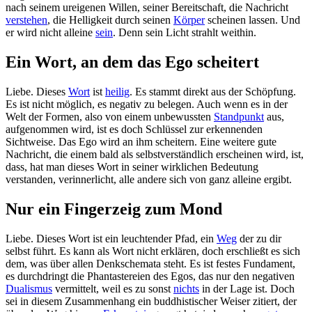
nach seinem ureigenen Willen, seiner Bereitschaft, die Nachricht
verstehen
, die Helligkeit durch seinen
Körper
scheinen lassen. Und
er wird nicht alleine
sein
. Denn sein Licht strahlt weithin.
Ein Wort, an dem das Ego scheitert
Liebe. Dieses
Wort
ist
heilig
. Es stammt direkt aus der Schöpfung.
Es ist nicht möglich, es negativ zu belegen. Auch wenn es in der
Welt der Formen, also von einem unbewussten
Standpunkt
aus,
aufgenommen wird, ist es doch Schlüssel zur erkennenden
Sichtweise. Das Ego wird an ihm scheitern. Eine weitere gute
Nachricht, die einem bald als selbstverständlich erscheinen wird, ist,
dass, hat man dieses Wort in seiner wirklichen Bedeutung
verstanden, verinnerlicht, alle andere sich von ganz alleine ergibt.
Nur ein Fingerzeig zum Mond
Liebe. Dieses Wort ist ein leuchtender Pfad, ein
Weg
der zu dir
selbst führt. Es kann als Wort nicht erklären, doch erschließt es sich
dem, was über allen Denkschemata steht. Es ist festes Fundament,
es durchdringt die Phantastereien des Egos, das nur den negativen
Dualismus
vermittelt, weil es zu sonst
nichts
in der Lage ist. Doch
sei in diesem Zusammenhang ein buddhistischer Weiser zitiert, der