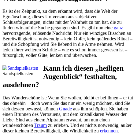
Es ist der Zeitpunkt, zu dem erkannt wird, dass die Welt der
Egotäuschung, dieses Universum aus subjektiven
Schlussfolgerungen, nichts mit der Wahrheit zu tun hat, die zu
finden wir auf die Suche gegangen sind. Es gibt nun eine
ganz
hervorragende, erlösende Nachricht: Nur ein winziges Bisschen an
Bereitwilligkeit ist notwendig – kein Opfer, kein quälendes Ritual –
und die Schöpfung wird Sie liebend in die Arme nehmen. Wird
jeden Ihrer weiteren Schritte – wie es schon immer gewesen ist –
fürsorglich, voller Güte, lenken und überwachen.
Kann ich diesen „heiligen
Sandspielkasten
Augenblick“ festhalten,
ausdehnen?
Das Wunderschöne ist: Wenn Sie wollen, bleibt er bei Ihnen – er tut
das ohnehin – doch wenn Sie das nur ein wenig möchten, sind Sie
sich dessen bewusst, können
Gnade
aus ihm schöpfen. Sie haben
einen Brunnen des Vertrauens, mit dem kristallklaren Wasser der
Liebe. Sind aus einem Alptraum erwacht, um nun einen
wunderschönen
Traum
zu erleben. Und es nichts notwendig, außer
dieser kleinen Bereitwilligkeit, die Wirklichkeit zu
erkennen
.